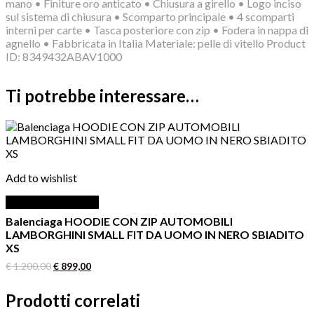
mano • Finiture oro anticato • Chiusura a girello • Logo inciso
sul sistema di chiusura • Scomparto principale • 4 scomparti
interni per carte • Tasca posteriore con zip • Fodera in nappa di
agnello • Fabbricata in Italia Materiale: pelle di vitello Product
ID: 8349432ABAV1000
Ti potrebbe interessare…
Add to wishlist
Aggiungi al carrello
Balenciaga HOODIE CON ZIP AUTOMOBILI
LAMBORGHINI SMALL FIT DA UOMO IN NERO SBIADITO
XS
Il
Il
€
1.200,00
€
899,00
prezzo
prezzo
originale
attuale
Prodotti correlati
era:
è:
€ 1.200,00.
€ 899,00.