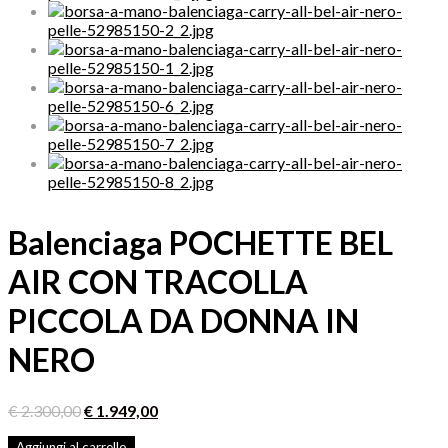
Balenciaga POCHETTE BEL
AIR CON TRACOLLA
PICCOLA DA DONNA IN
NERO
Il
Il
€
2.300,00
€
1.949,00
prezzo
prezzo
originale
attuale
Aggiungi al carrello