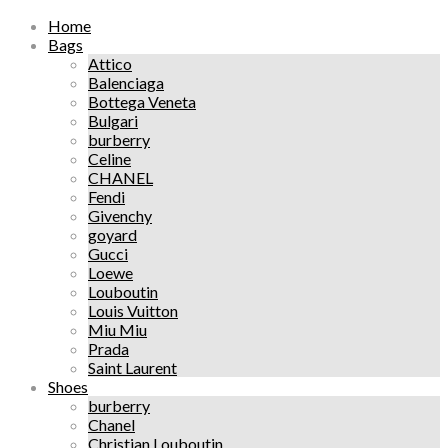
Home
Bags
Attico
Balenciaga
Bottega Veneta
Bulgari
burberry
Celine
CHANEL
Fendi
Givenchy
goyard
Gucci
Loewe
Louboutin
Louis Vuitton
Miu Miu
Prada
Saint Laurent
Shoes
burberry
Chanel
Christian Louboutin