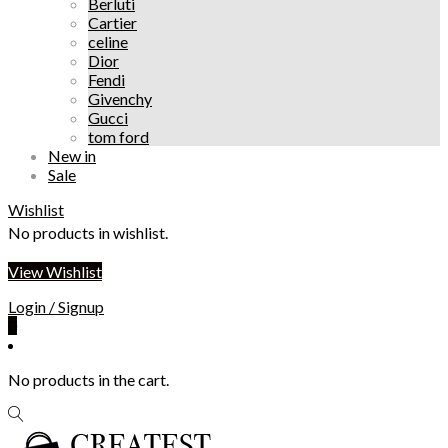
Berluti
Cartier
celine
Dior
Fendi
Givenchy
Gucci
tom ford
New in
Sale
Wishlist
No products in wishlist.
View Wishlist
Login / Signup
0
No products in the cart.