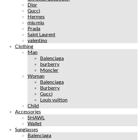
Dior
Gucci
Hermes
miu miu
Prada
Saint Laurent
valentino
Clothing
Man
Balenciaga
burberry
Moncler
Woman
Balenciaga
Burberry
Gucci
Louis vuitton
Child
Accessories
SHAWL
Wallet
Sunglasses
Balenciaga