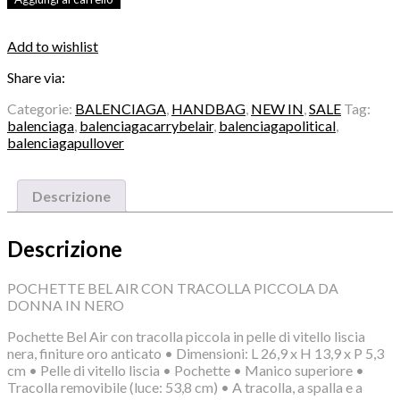
era:
è:
€ 2.300,00.
€ 1.949,00.
Add to wishlist
Share via:
Categorie:
BALENCIAGA
,
HANDBAG
,
NEW IN
,
SALE
Tag:
balenciaga
,
balenciagacarrybelair
,
balenciagapolitical
,
balenciagapullover
Descrizione
Descrizione
POCHETTE BEL AIR CON TRACOLLA PICCOLA DA
DONNA IN NERO
Pochette Bel Air con tracolla piccola in pelle di vitello liscia
nera, finiture oro anticato • Dimensioni: L 26,9 x H 13,9 x P 5,3
cm • Pelle di vitello liscia • Pochette • Manico superiore •
Tracolla removibile (luce: 53,8 cm) • A tracolla, a spalla e a