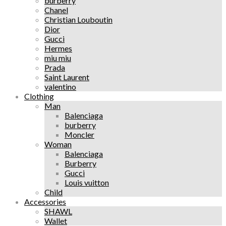
burberry
Chanel
Christian Louboutin
Dior
Gucci
Hermes
miu miu
Prada
Saint Laurent
valentino
Clothing
Man
Balenciaga
burberry
Moncler
Woman
Balenciaga
Burberry
Gucci
Louis vuitton
Child
Accessories
SHAWL
Wallet