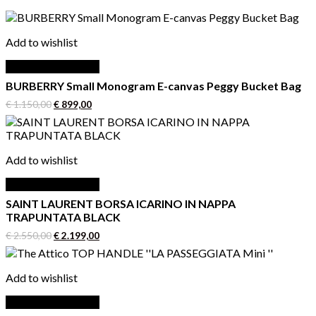
Add to wishlist
Aggiungi al carrello
BURBERRY Small Monogram E-canvas Peggy Bucket Bag
Il
Il
€
1.150,00
€
899,00
prezzo
prezzo
originale
attuale
era:
è:
€ 1.150,00.
€ 899,00.
Add to wishlist
Aggiungi al carrello
SAINT LAURENT BORSA ICARINO IN NAPPA
TRAPUNTATA BLACK
Il
Il
€
2.550,00
€
2.199,00
prezzo
prezzo
originale
attuale
era:
è:
Add to wishlist
€ 2.550,00.
€ 2.199,00.
Aggiungi al carrello