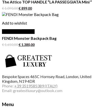
The Attico TOP HANDLE ”LA PASSEGGIATA Mini ”
Il
Il
€
1.090,00
€
899,00
prezzo
prezzo
originale
attuale
era:
è:
Add to wishlist
€ 1.090,00.
€ 899,00.
Aggiungi al carrello
FENDI Monster Backpack Bag
Il
Il
€
1.650,00
€
1.380,00
prezzo
prezzo
originale
attuale
era:
è:
€ 1.650,00.
€ 1.380,00.
Bespoke Spaces 465C Hornsey Road, London, United
Kingdom, N19 4DR
Phone:
+39 3519585389 (ITALY)
Email:
greatestluxury@outlook.com
Menu