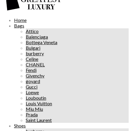
Home
Bags
Attico
Balenciaga
Bottega Veneta
Bulgari
burberry
Celine
CHANEL
Fendi
Givenchy
goyard
Gucci
Loewe
Louboutin
Louis Vuitton
Miu Miu
Prada
Saint Laurent
Shoes