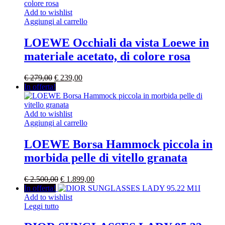
Add to wishlist
Aggiungi al carrello
LOEWE Occhiali da vista Loewe in
materiale acetato, di colore rosa
Il
Il
€
279,00
€
239,00
prezzo
prezzo
In offerta!
originale
attuale
era:
è:
€ 279,00.
€ 239,00.
Add to wishlist
Aggiungi al carrello
LOEWE Borsa Hammock piccola in
morbida pelle di vitello granata
Il
Il
€
2.500,00
€
1.899,00
prezzo
prezzo
In offerta!
originale
attuale
Add to wishlist
era:
è:
Leggi tutto
€ 2.500,00.
€ 1.899,00.