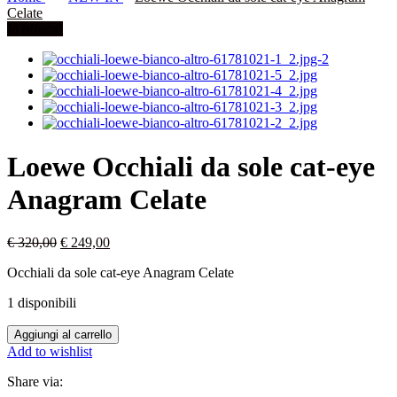
Celate
In offerta!
Loewe Occhiali da sole cat-eye
Anagram Celate
Il
Il
€
320,00
€
249,00
prezzo
prezzo
Occhiali da sole cat-eye Anagram Celate
originale
attuale
era:
è:
1 disponibili
€ 320,00.
€ 249,00.
Aggiungi al carrello
Add to wishlist
Share via: