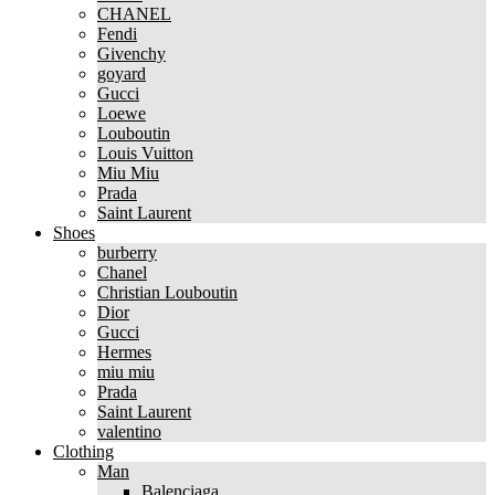
CHANEL
Fendi
Givenchy
goyard
Gucci
Loewe
Louboutin
Louis Vuitton
Miu Miu
Prada
Saint Laurent
Shoes
burberry
Chanel
Christian Louboutin
Dior
Gucci
Hermes
miu miu
Prada
Saint Laurent
valentino
Clothing
Man
Balenciaga