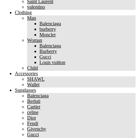
Saint Laurent
valentino
Clothing
Man
Balenciaga
burberry
Moncler
Woman
Balenciaga
Burberry
Gucci
Louis vuitton
Child
Accessories
SHAWL
Wallet
Sunglasses
Balenciaga
Berluti
Cartier
celine
Dior
Fendi
Givenchy
Gucci