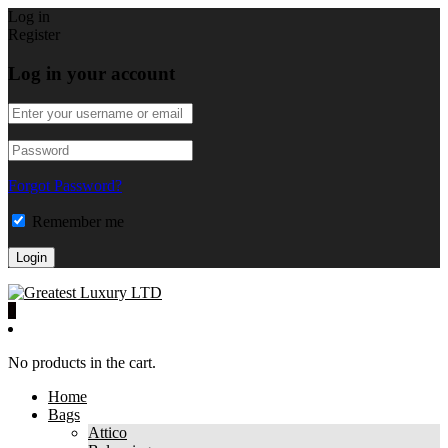
Log in
Register
Log in your account
Forgot Password?
Remember me
0
No products in the cart.
Home
Bags
Attico