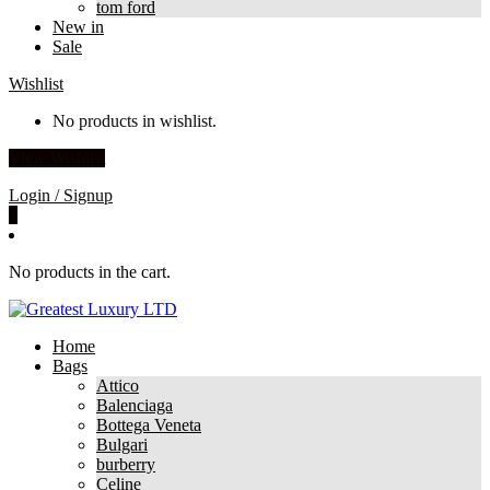
tom ford
New in
Sale
Wishlist
No products in wishlist.
View Wishlist
Login / Signup
0
No products in the cart.
Home
Bags
Attico
Balenciaga
Bottega Veneta
Bulgari
burberry
Celine