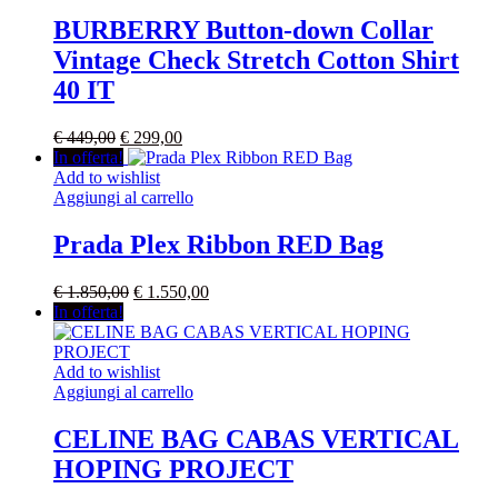
BURBERRY Button-down Collar
Vintage Check Stretch Cotton Shirt
40 IT
Il
Il
€
449,00
€
299,00
prezzo
prezzo
In offerta!
originale
attuale
Add to wishlist
era:
è:
Aggiungi al carrello
€ 449,00.
€ 299,00.
Prada Plex Ribbon RED Bag
Il
Il
€
1.850,00
€
1.550,00
prezzo
prezzo
In offerta!
originale
attuale
era:
è:
€ 1.850,00.
€ 1.550,00.
Add to wishlist
Aggiungi al carrello
CELINE BAG CABAS VERTICAL
HOPING PROJECT