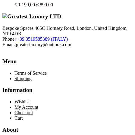
Il
Il
€
1.199,00
€
899,00
prezzo
prezzo
originale
attuale
era:
è:
€ 1.199,00.
€ 899,00.
Bespoke Spaces 465C Hornsey Road, London, United Kingdom,
N19 4DR
Phone:
+39 3519585389 (ITALY)
Email:
greatestluxury@outlook.com
Menu
Terms of Service
Shipping
Information
Wishlist
My Account
Checkout
Cart
About