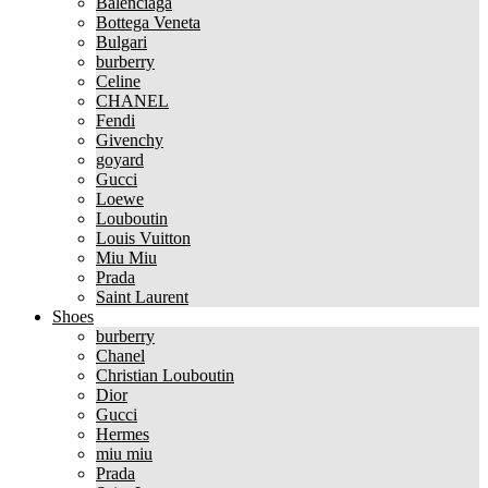
Balenciaga
Bottega Veneta
Bulgari
burberry
Celine
CHANEL
Fendi
Givenchy
goyard
Gucci
Loewe
Louboutin
Louis Vuitton
Miu Miu
Prada
Saint Laurent
Shoes
burberry
Chanel
Christian Louboutin
Dior
Gucci
Hermes
miu miu
Prada