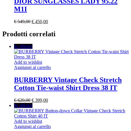
DIOR SUNGLASSES LADY 95.22
M1I
Il
Il
€
549,00
€
450,00
prezzo
prezzo
originale
attuale
Prodotti correlati
era:
è:
€ 549,00.
€ 450,00.
In offerta!
Add to wishlist
Aggiungi al carrello
BURBERRY Vintage Check Stretch
Cotton Tie-waist Shirt Dress 38 IT
Il
Il
€
620,00
€
399,00
prezzo
prezzo
In offerta!
originale
attuale
era:
è:
€ 620,00.
€ 399,00.
Add to wishlist
Aggiungi al carrello