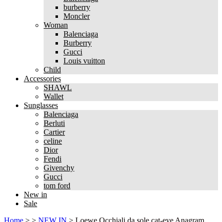
burberry
Moncler
Woman
Balenciaga
Burberry
Gucci
Louis vuitton
Child
Accessories
SHAWL
Wallet
Sunglasses
Balenciaga
Berluti
Cartier
celine
Dior
Fendi
Givenchy
Gucci
tom ford
New in
Sale
Home
>
>
NEW IN
>
Loewe Occhiali da sole cat-eye Anagram